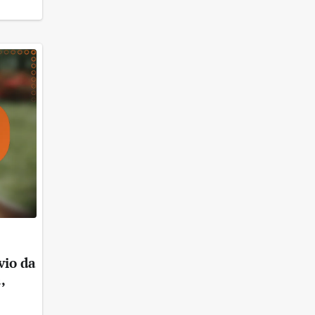
vio da
,