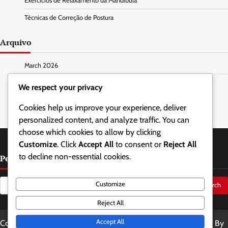
Exercícios de Relaxamento da Mandíbula
Técnicas de Correção de Postura
Arquivo
March 2026
February 2026
We respect your privacy
Cookies help us improve your experience, deliver
personalized content, and analyze traffic. You can
choose which cookies to allow by clicking
Customize
. Click
Accept All
to consent or
Reject All
to decline non-essential cookies.
Pesquisar
Search
Customize
for:
Reject All
Accept All
Copyright © 2026
letsdoitgalway.com
Theme: Updated News By