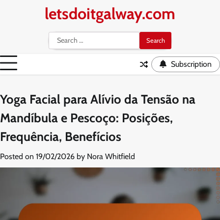
Skip
letsdoitgalway.com
to
content
Search
for:
Subscription
Yoga Facial para Alívio da Tensão na
Mandíbula e Pescoço: Posições,
Frequência, Benefícios
Posted on
19/02/2026
by
Nora Whitfield