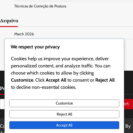
Técnicas de Correção de Postura
Arquivo
March 2026
February 2026
We respect your privacy
Cookies help us improve your experience, deliver
personalized content, and analyze traffic. You can
choose which cookies to allow by clicking
Customize
. Click
Accept All
to consent or
Reject All
to decline non-essential cookies.
Pesquisar
Search
Customize
for:
Reject All
Accept All
Copyright © 2026
letsdoitgalway.com
Theme: Updated News By