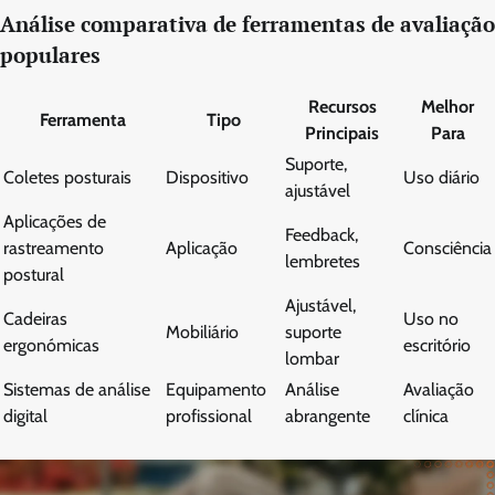
Análise comparativa de ferramentas de avaliação
populares
Recursos
Melhor
Ferramenta
Tipo
Principais
Para
Suporte,
Coletes posturais
Dispositivo
Uso diário
ajustável
Aplicações de
Feedback,
rastreamento
Aplicação
Consciência
lembretes
postural
Ajustável,
Cadeiras
Uso no
Mobiliário
suporte
ergonómicas
escritório
lombar
Sistemas de análise
Equipamento
Análise
Avaliação
digital
profissional
abrangente
clínica