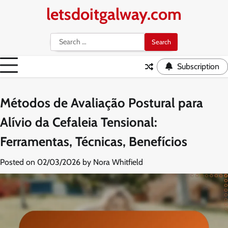
Skip
letsdoitgalway.com
to
content
Search
for:
Subscription
Métodos de Avaliação Postural para
Alívio da Cefaleia Tensional:
Ferramentas, Técnicas, Benefícios
Posted on
02/03/2026
by
Nora Whitfield