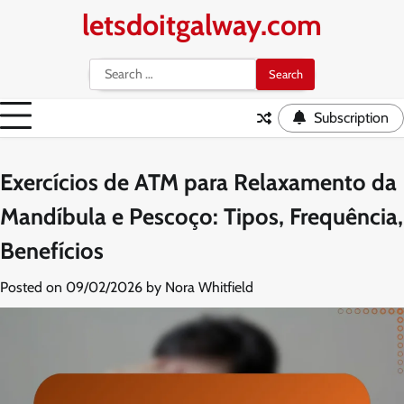
Skip
letsdoitgalway.com
to
content
Search
for:
Subscription
Exercícios de ATM para Relaxamento da
Mandíbula e Pescoço: Tipos, Frequência,
Benefícios
Posted on
09/02/2026
by
Nora Whitfield